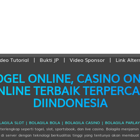
|
|
|
deo Tutorial
Bukti JP
Video Sponsor
Link Alter
OGEL ONLINE, CASINO ON
NLINE TERBAIK TERPERC
DIINDONESIA
LAGILA SLOT |
BOLAGILA BOLA |
BOLAGILA CASINO |
BOLAGILA PARLAY
 terlengkap seperti togel, slot, sportsbook, dan live casino. Bolagila menja
k di server dengan teknologi berkualitas tinggi yang tentunya akan membu